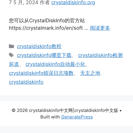
7 5 月, 2024
作者
crystaldiskinfo.org
您可以从CrystalDiskInfo的官方站
https://crystalmark.info/en/soft …
阅读更多
分
crystaldiskinfo教程
类
标
crystaldiskinfo哪里下载
、
crystaldiskinfo检测
签
坏道
、
crystaldiskinfo自动最小化
、
crystaldiskinfo错误日志项数
、
无主之地
crystaldiskinfo
© 2026 crystaldiskinfo中文网|crystaldiskinfo中文版
•
Built with
GeneratePress