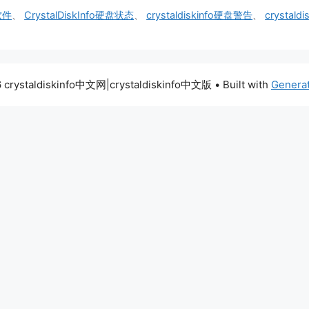
测软件
、
CrystalDiskInfo硬盘状态
、
crystaldiskinfo硬盘警告
、
crystal
 crystaldiskinfo中文网|crystaldiskinfo中文版
• Built with
Genera