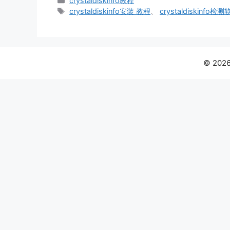
crystaldiskinfo教程
类
标
crystaldiskinfo安装 教程
、
crystaldiskinfo检
签
© 2026