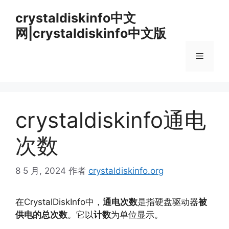
跳
crystaldiskinfo中文
至
网|crystaldiskinfo中文版
内
容
菜
单
crystaldiskinfo通电
次数
8 5 月, 2024
作者
crystaldiskinfo.org
在CrystalDiskInfo中，
通电次数
是指硬盘驱动器
被
供电的总次数
。
它以
计数
为单位显示。